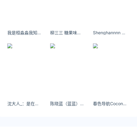
More
我是桓淼淼我知道强扭的瓜不甜，但是本人就是不喜欢吃甜瓜。
柳三三 糖果味儿的夏天～
Shenghannnn 野餐日
受益于辅导员老师温暖亲和的笑容、细致幽默的解
答，直播间气氛轻松、热闹非凡。“主播老师”首先向
新生简述学院概况以及近几年专业发展，学院会计学
专业已于 2020 年入选国家一流本科专业建设点。随
后，针对新生关注度较高的话题——公寓住宿条件、
餐厅伙食情况、图书馆软硬件设施、军训事宜等进行
沈大人_：是在骂我吗 听不懂 感觉像在撒娇 #美丽坏女人 #男友视角 #旺夫
陈晓蓝（蓝蓝）现年23岁，英文名是Genie。
春色导航Coconut Kitty那些突如袭来的忧伤，颠覆了我一向引以为傲的自制力
了一一解答：“图书馆宏伟大气、网红餐厅色香味俱
全、繁华商业铺生活设施便利，可观海景夜色的北区
公寓楼、坐落商业街风景宜人的东区公寓楼、交通便