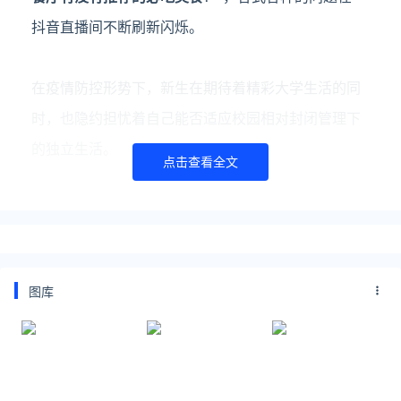
抖音直播间不断刷新闪烁。
在疫情防控形势下，新生在期待着精彩大学生活的同
时，也隐约担忧着自己能否适应校园相对封闭管理下
的独立生活。
点击查看全文
商学院2021级辅导员老师臧瑶瑶、于明华
在和新生沟
通时敏锐发现了这一点，为解答新生疑惑，缓解学生
焦虑情绪，8月23日晚八点，臧瑶瑶、于明华解锁主
图库
播新身份，与新生相约抖音直播间，以学校疫情防控
工作解读和新生开学注意事项为主题开展网络直播，
解答了新生大大小小
近三百个问题
，
短短一小时
收获
三万四千点赞
。