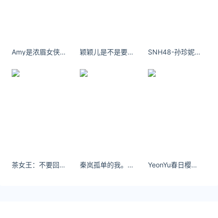
——习近平2021年2月20日在党史学习教育动
员大会上的讲话
Amy是浓眉女侠：真好啊，能做自己想做的事。’“我只是不做自己不想做的事而已。
颖颖儿是不是要把所有委屈咽下才显得懂事吗？
SNH48-孙珍妮 能被抢走的东西，都是垃圾!
武汉传媒学院融媒体新闻中心、新闻传播学院，播音
主持艺术学院联合出品
美编 | 吴虹璟
茶女王：不要回头看#冬天 #圆脸 @DOU+小助手
秦岚孤单的我。在这里静静的等你到来
YeonYu春日樱花下的清新美少女
文稿 | 王毅菁 谢晓萱
音频 | 骆冬辉
小编 | 陈文婷