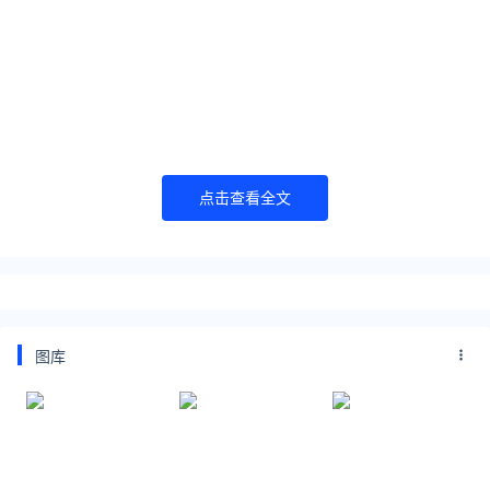
点击查看全文
图库
“一代人有一代人的责任。中华民族伟大复兴曙光在
前、前途光明。同时，我们必须清醒认识到，中华民
族伟大复兴绝不是轻轻松松、敲锣打鼓就能实现的。
我们面临着难得机遇，也面临着严峻挑战。
”