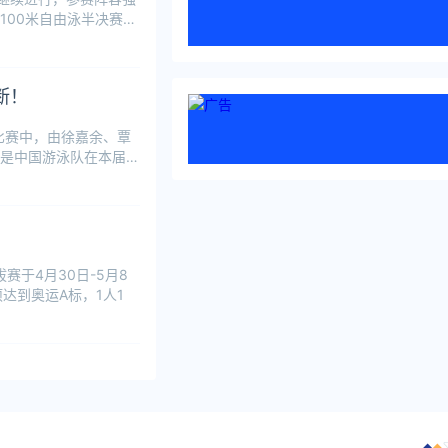
100米自由泳半决赛
断！
比赛中，由徐嘉余、覃
是中国游泳队在本届奥
赛于4月30日-5月8
达到奥运A标，1人1