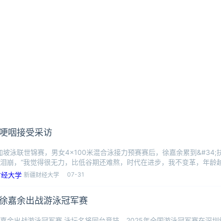
哽咽接受采访
新加坡泳联世锦赛，男女4×100米混合泳接力预赛赛后，徐嘉余累到&#34;扶
泪崩，“我觉得很无力，比低谷期还难熬，时代在进步，我不变革，年龄
07-31
新疆财经大学
徐嘉余出战游泳冠军赛
嘉余出战游泳冠军赛 泳坛名将同台竞技。2025年全国游泳冠军赛在深