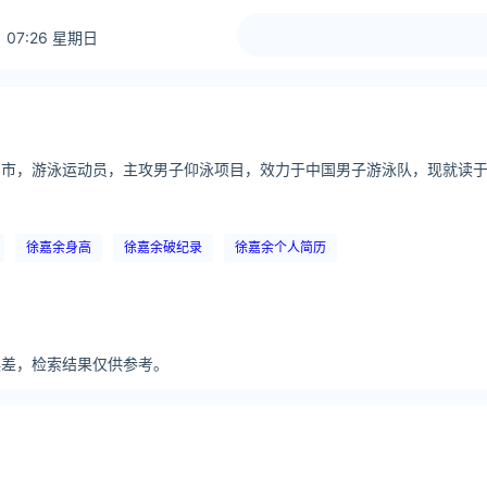
 07:26 星期日
温州市，游泳运动员，主攻男子仰泳项目，效力于中国男子游泳队，现就读于
徐嘉余身高
徐嘉余破纪录
徐嘉余个人简历
分误差，检索结果仅供参考。