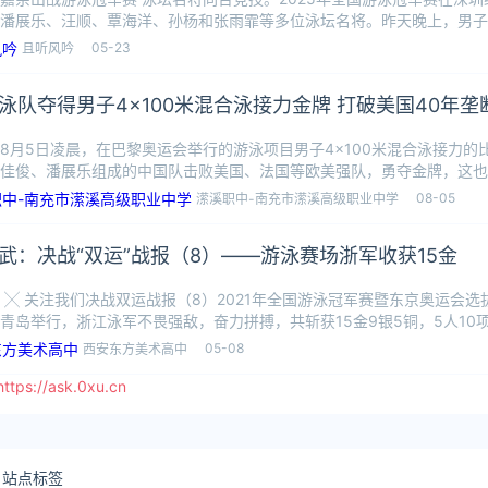
潘展乐、汪顺、覃海洋、孙杨和张雨霏等多位泳坛名将。昨天晚上，男子
乐游
05-23
且听风吟
泳队夺得男子4×100米混合泳接力金牌 打破美国40年垄
8月5日凌晨，在巴黎奥运会举行的游泳项目男子4×100米混合泳接力的
佳俊、潘展乐组成的中国队击败美国、法国等欧美强队，勇夺金牌，这也
第二
08-05
潆溪职中-南充市潆溪高级职业中学
武：决战“双运”战报（8）——游泳赛场浙军收获15金
 ╳ 关注我们决战双运战报（8）2021年全国游泳冠军赛暨东京奥运会选拔
青岛举行，浙江泳军不畏强敌，奋力拼搏，共斩获15金9银5铜，5人10项
05-08
西安东方美术高中
//ask.0xu.cn
站点标签