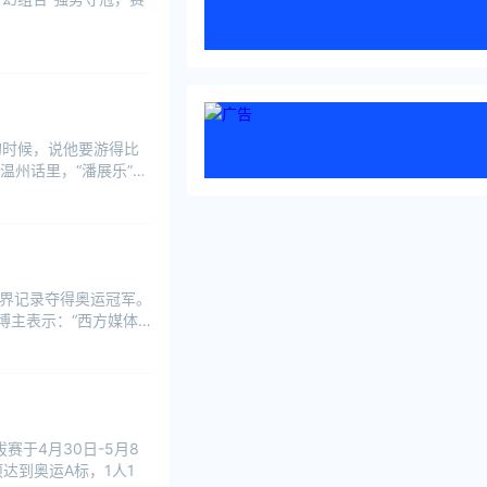
的时候，说他要游得比
州话里，“潘展乐”的
世界记录夺得奥运冠军。
博主表示：“西方媒体
赛于4月30日-5月8
达到奥运A标，1人1