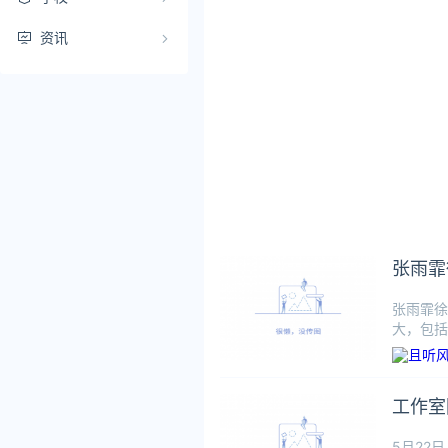
资讯
张雨霏
张雨霏徐
大，包括
中，潘展
工作室
5月22