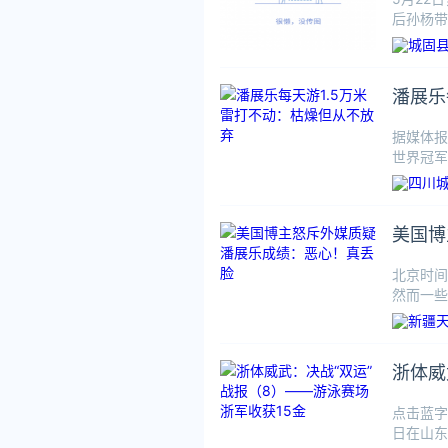
后孙杨带
潘展乐
据媒体报
世界冠军
发音就是
美国博
北京时间
然而一些
对潘展乐
浙体威
点击蓝字
日在山东