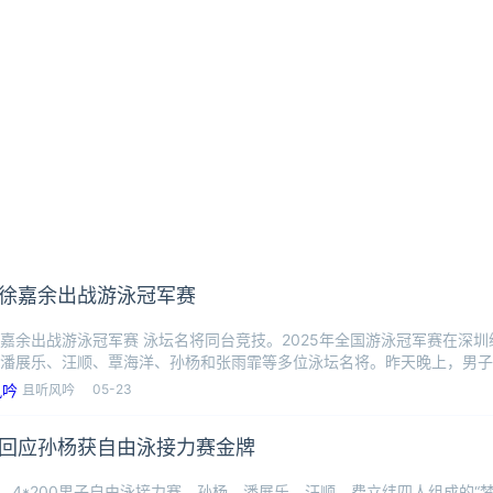
徐嘉余出战游泳冠军赛
嘉余出战游泳冠军赛 泳坛名将同台竞技。2025年全国游泳冠军赛在深
潘展乐、汪顺、覃海洋、孙杨和张雨霏等多位泳坛名将。昨天晚上，男子
乐游
05-23
且听风吟
回应孙杨获自由泳接力赛金牌
日，4*200男子自由泳接力赛，孙杨、潘展乐、汪顺、费立纬四人组成的“