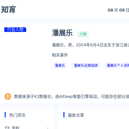
08
月
09
日
行业人物
潘展乐
人物
潘展乐，男，2004年8月4日出生于浙江
相关事件
潘展乐
潘展乐近期成绩
潘展乐个人资
数据来源于K2数据仓，由AiDeep智能引擎驱动，可能存在部
热门资讯
最新文章
学校