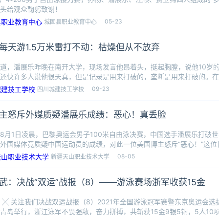
头给观众鞠躬致谢！
05-23
城固县职业教育中心
每天游1.5万米雷打不动：枯燥但从不放弃
道，潘展乐昨晚在南开大学，现场发言他昂着头，挺起胸膛，说他10岁
还快许多人说他很天真，但是记录是用来打破的，垄断是用来打破的。在温
“破纪
09-23
四川城建技工学校
主怒斥外媒质疑潘展乐成绩：恶心！真丢脸
8月1日凌晨，巴黎奥运会男子100米自由泳决赛，中国选手潘展乐打破
外国媒体竟质疑中国运动员的成绩，对此一位美国博主怒斥“恶心！”这位
成
08-05
新疆天山职业技术大学
武：决战“双运”战报（8）——游泳赛场浙军收获15金
 ╳ 关注我们决战双运战报（8）2021年全国游泳冠军赛暨东京奥运会选拔
青岛举行，浙江泳军不畏强敌，奋力拼搏，共斩获15金9银5铜，5人10项